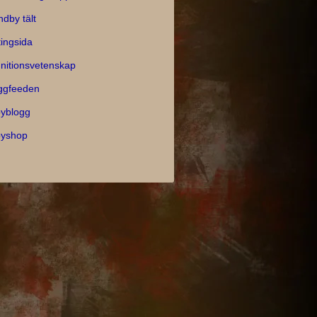
ndby tält
tingsida
nitionsvetenskap
ggfeeden
yblogg
yshop