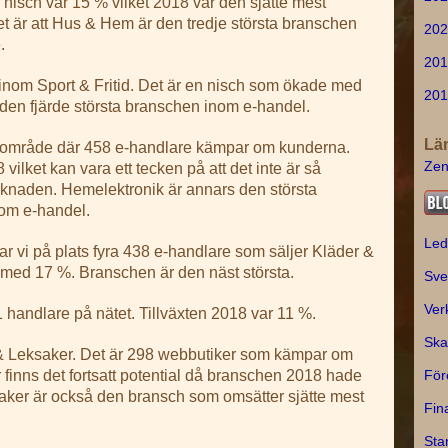
nisch var 15 % vilket 2018 var den sjätte mest
 är att Hus & Hem är den tredje största branschen
202
.
201
 inom Sport & Fritid. Det är en nisch som ökade med
201
är den fjärde största branschen inom e-handel.
Lä
t område där 458 e-handlare kämpar om kunderna.
Zen
lket kan vara ett tecken på att det inte är så
rknaden. Hemelektronik är annars den största
nom e-handel.
Led
tar vi på plats fyra 438 e-handlare som säljer Kläder &
med 17 %. Branschen är den näst största.
Sve
Ver
andlare på nätet. Tillväxten 2018 var 11 %.
Ska
n & Leksaker. Det är 298 webbutiker som kämpar om
inns det fortsatt potential då branschen 2018 hade
För
saker är också den bransch som omsätter sjätte mest
Fin
Sta