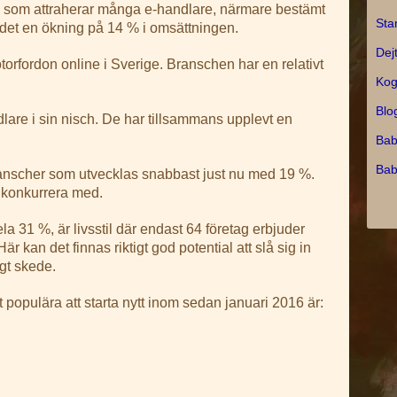
 som attraherar många e-handlare, närmare bestämt
Sta
r det en ökning på 14 % i omsättningen.
Dej
torfordon online i Sverige. Branschen har en relativt
Kog
Blo
lare i sin nisch. De har tillsammans upplevt en
Bab
Bab
anscher som utvecklas snabbast just nu med 19 %.
t konkurrera med.
 31 %, är livsstil där endast 64 företag erbjuder
är kan det finnas riktigt god potential att slå sig in
igt skede.
populära att starta nytt inom sedan januari 2016 är: