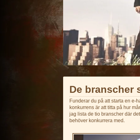
De branscher s
Funderar du på att starta en e-h
konkurrens är att titta på hur m
jag lista de tio branscher där 
behöver konkurrera med.