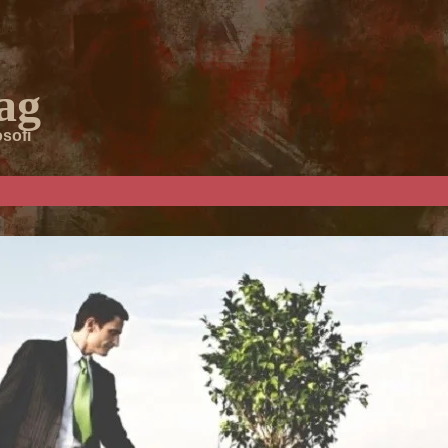
ag
osofi