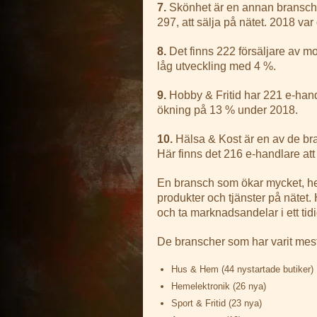
7.
Skönhet är en annan bransch
297, att sälja på nätet. 2018 va
8.
Det finns 222 försäljare av mo
låg utveckling med 4 %.
9.
Hobby & Fritid har 221 e-hand
ökning på 13 % under 2018.
10.
Hälsa & Kost är en av de br
Här finns det 216 e-handlare at
En bransch som ökar mycket, hela
produkter och tjänster på nätet. H
och ta marknadsandelar i ett tid
De branscher som har varit mest 
Hus & Hem (44 nystartade butiker)
Hemelektronik (26 nya)
Sport & Fritid (23 nya)