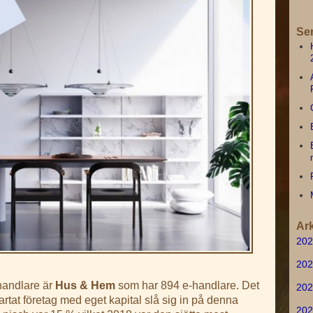
Se
Ark
202
202
handlare är
Hus & Hem
som har 894 e-handlare. Det
202
tartat företag med eget kapital slå sig in på denna
202