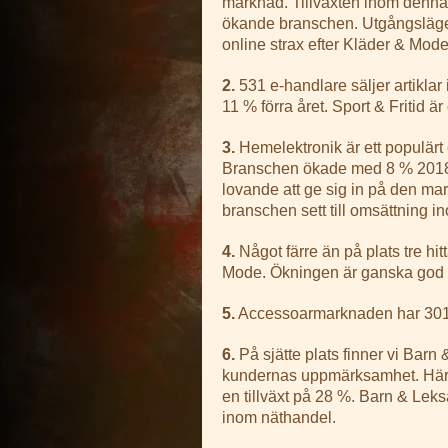
marknad. Tillväxten inom denna 
ökande branschen. Utgångsläget
online strax efter Kläder & Mode
2.
531 e-handlare säljer artiklar
11 % förra året. Sport & Fritid 
3.
Hemelektronik är ett populär
Branschen ökade med 8 % 2018 vi
lovande att ge sig in på den ma
branschen sett till omsättning i
4.
Något färre än på plats tre hit
Mode. Ökningen är ganska god 
5.
Accessoarmarknaden har 301 h
6.
På sjätte plats finner vi Bar
kundernas uppmärksamhet. Här f
en tillväxt på 28 %. Barn & Lek
inom näthandel.