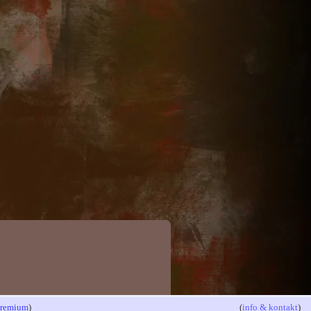
 premium
)
(
info & kontakt
)