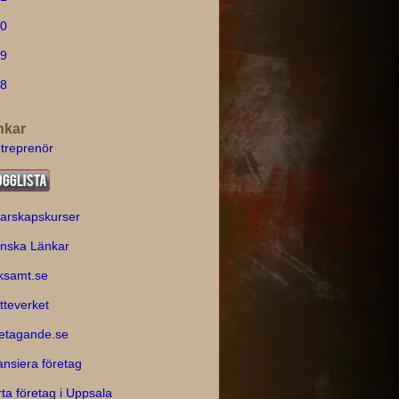
0
9
8
nkar
treprenör
arskapskurser
nska Länkar
ksamt.se
tteverket
etagande.se
ansiera företag
rta företag i Uppsala