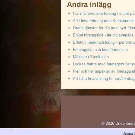
Andra inlägg
Hur mår svenska företag i slutet p
Att Driva Företag med Kemiprodukt
Gratis tjänster för dig med nytt före
Enkel företagsidé - lär dig svenska 
Effektiv marknadsföring – performa
Företagslån och låneförmedlare
Mäklare i Stockholm
Lyckas bättre med företagets hemsi
Fler och fler aspekter av företagand
Att hitta finansiering för småföretag
© 2026 Driva-företa
Denna 