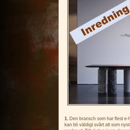
1.
Den bransch som har flest e-
kan bli väldigt svårt att som nys