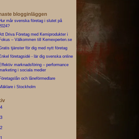
naste blogginläggen
Hur mår svenska företag i slutet på
2024?
Att Driva Företag med Kemiprodukter i
Fokus – Välkommen till Kemexperten.se
Gratis tjänster för dig med nytt företag
Enkel företagsidé - lär dig svenska online
Effektiv marknadsföring – performance
marketing i sociala medier
Företagslån och låneförmedlare
Mäklare i Stockholm
iv
4
3
2
1