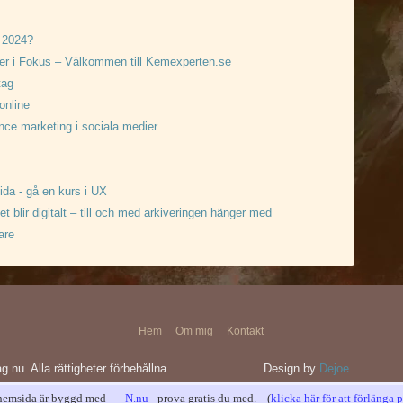
å 2024?
er i Fokus – Välkommen till Kemexperten.se
tag
online
nce marketing i sociala medier
da - gå en kurs i UX
et blir digitalt – till och med arkiveringen hänger med
are
Hem
Om mig
Kontakt
g.nu. Alla rättigheter förbehållna.
Design by
Dejoe
hemsida är byggd med
N.nu
- prova gratis du med. (
klicka här för att förlänga