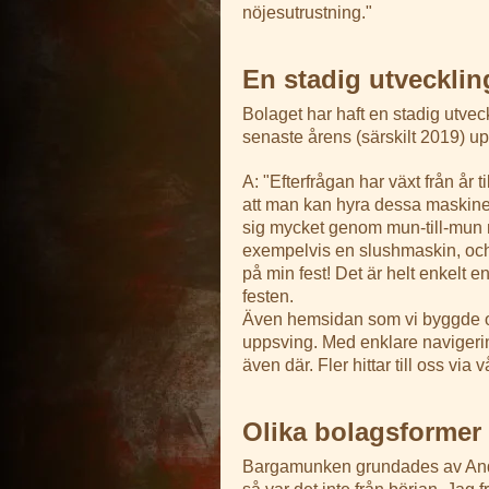
nöjesutrustning."
En stadig utvecklin
Bolaget har haft en stadig utvec
senaste årens (särskilt 2019) 
A: "Efterfrågan har växt från år 
att man kan hyra dessa maskiner 
sig mycket genom mun-till-mun
exempelvis en slushmaskin, och t
på min fest! Det är helt enkelt e
festen.
Även hemsidan som vi byggde o
uppsving. Med enklare navigerin
även där. Fler hittar till oss via 
Olika bolagsformer
Bargamunken grundades av Andre