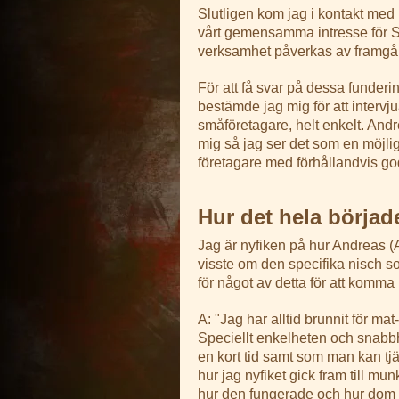
Slutligen kom jag i kontakt m
vårt gemensamma intresse för SE
verksamhet påverkas av framgå
För att få svar på dessa funderi
bestämde jag mig för att interv
småföretagare, helt enkelt. And
mig så jag ser det som en möjlig
företagare med förhållandvis go
Hur det hela börjad
Jag är nyfiken på hur Andreas 
visste om den specifika nisch s
för något av detta för att komma
A: "Jag har alltid brunnit för mat
Speciellt enkelheten och snabb
en kort tid samt som man kan tj
hur jag nyfiket gick fram till 
hur den fungerade och hur dom 