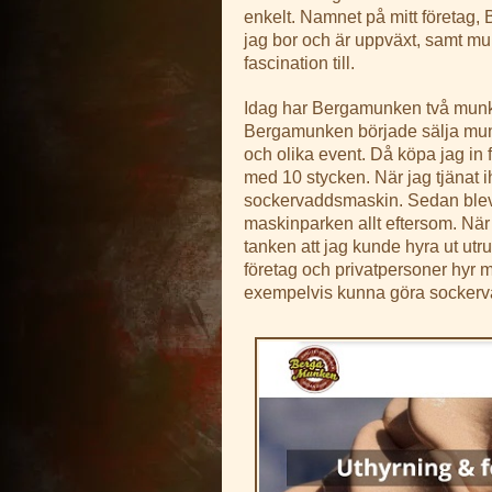
enkelt. Namnet på mitt företag
jag bor och är uppväxt, samt mu
fascination till.
Idag har Bergamunken två munkma
Bergamunken började sälja mu
och olika event. Då köpa jag in
med 10 stycken. När jag tjänat ih
sockervaddsmaskin. Sedan blev
maskinparken allt eftersom. Nä
tanken att jag kunde hyra ut utr
företag och privatpersoner hyr 
exempelvis kunna göra sockerva