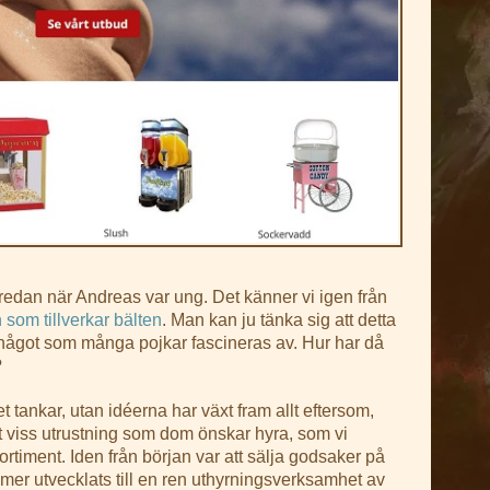
så redan när Andreas var ung. Det känner vi igen från
 som tillverkar bälten
. Man kan ju tänka sig att detta
ågot som många pojkar fascineras av. Hur har då
?
et tankar, utan idéerna har växt fram allt eftersom,
at viss utrustning som dom önskar hyra, som vi
ortiment. Iden från början var att sälja godsaker på
er utvecklats till en ren uthyrningsverksamhet av