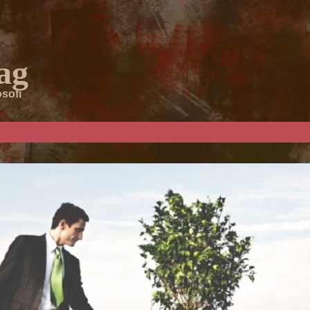
ag
osofi