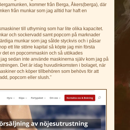
, Bergamunken, kommer från Berga, Åkers(berga), där
nken från munkar som jag alltid har haft en
skiner till uthyrning som har lite olika kapacitet.
nkar och sockervadd samt popcorn på marknader
 färdiga munkar som jag sålde styckvis och i påsar
op ett lite större kapital så köpte jag min första
 det en popcornmaskin och så utökades
r jag sedan inte använde maskinerna själv kom jag på
ustningen. Det är idag huvudinkomsten i bolaget, när
maskiner och köper tillbehören som behövs för att
dd, popcorn eller slush."