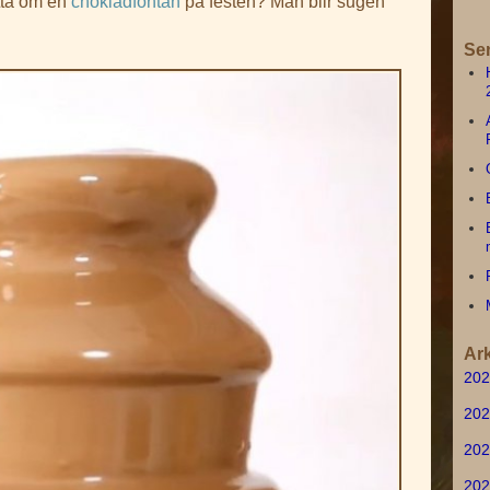
tta om en
chokladfontän
på festen? Man blir sugen
Se
Ark
202
202
202
202