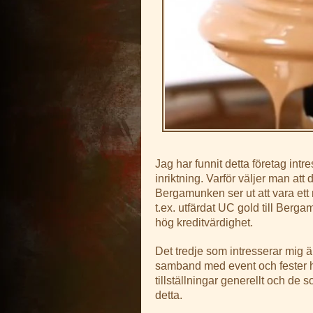
Jag har funnit detta företag intre
inriktning. Varför väljer man att
Bergamunken ser ut att vara et
t.ex. utfärdat UC gold till Berga
hög kreditvärdighet.
Det tredje som intresserar mig är
samband med event och fester ha
tillställningar generellt och de
detta.