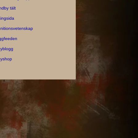
ndby tält
tingsida
nitionsvetenskap
ggfeeden
yblogg
yshop