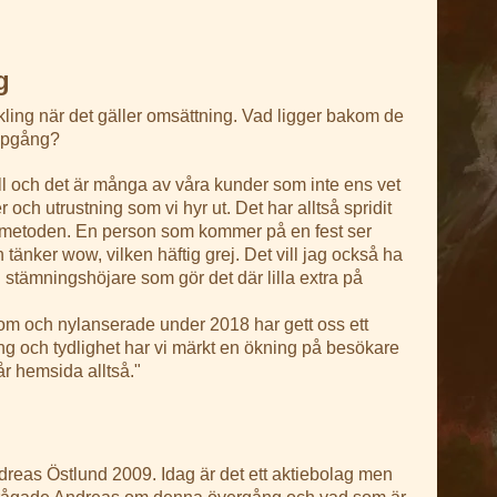
g
kling när det gäller omsättning. Vad ligger bakom de
uppgång?
till och det är många av våra kunder som inte ens vet
och utrustning som vi hyr ut. Det har alltså spridit
 metoden. En person som kommer på en fest ser
änker wow, vilken häftig grej. Det vill jag också ha
n stämningshöjare som gör det där lilla extra på
m och nylanserade under 2018 har gett oss ett
g och tydlighet har vi märkt en ökning på besökare
vår hemsida alltså."
as Östlund 2009. Idag är det ett aktiebolag men