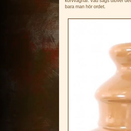
korvvagnar. Vad sägs utöver de
bara man hör ordet.