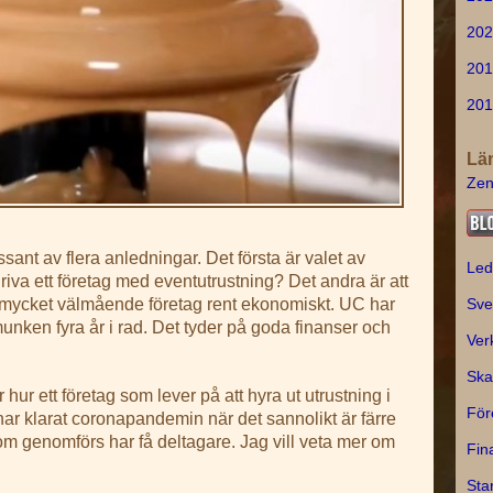
202
201
201
Lä
Zen
ssant av flera anledningar. Det första är valet av
Led
 driva ett företag med eventutrustning? Det andra är att
t mycket välmående företag rent ekonomiskt. UC har
Sve
munken fyra år i rad. Det tyder på goda finanser och
Ver
Ska
 hur ett företag som lever på att hyra ut utrustning i
För
r klarat coronapandemin när det sannolikt är färre
 som genomförs har få deltagare. Jag vill veta mer om
Fin
Sta