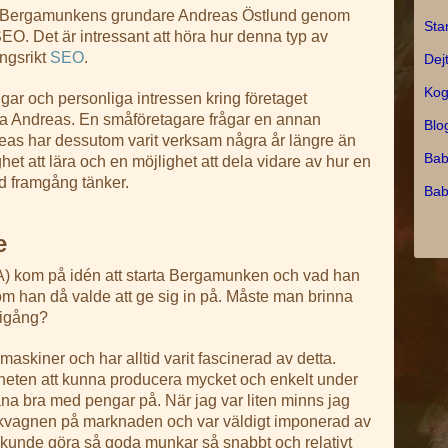
ed Bergamunkens grundare Andreas Östlund genom
Sta
O. Det är intressant att höra hur denna typ av
ngsrikt
SEO
.
Dej
Kog
ngar och personliga intressen kring företaget
jua Andreas. En småföretagare frågar en annan
Blo
reas har dessutom varit verksam några år längre än
Bab
het att lära och en möjlighet att dela vidare av hur en
d framgång tänker.
Bab
e
(A) kom på idén att starta Bergamunken och vad han
om han då valde att ge sig in på. Måste man brinna
 igång?
-maskiner och har alltid varit fascinerad av detta.
heten att kunna producera mycket och enkelt under
äna bra med pengar på. När jag var liten minns jag
munkvagnen på marknaden och var väldigt imponerad av
kunde göra så goda munkar så snabbt och relativt