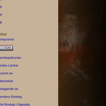
0
9
8
nkar
treprenör
arskapskurser
nska Länkar
ksamt.se
tteverket
etagande.se
ansiera företag
rta företag i Uppsala