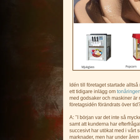
Idén till företaget startade allt
ett tidigare inlägg om
tonåringen
med godsaker och maskiner är n
företagsidén förändrats över tid
A: "I början var det inte så myck
samt att kunderna har efterfråg
succesivt har utökat med i vårt s
marknader, men har under åren m