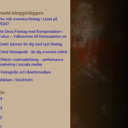
naste blogginläggen
Hur mår svenska företag i slutet på
2024?
Att Driva Företag med Kemiprodukter i
Fokus – Välkommen till Kemexperten.se
Gratis tjänster för dig med nytt företag
Enkel företagsidé - lär dig svenska online
Effektiv marknadsföring – performance
marketing i sociala medier
Företagslån och låneförmedlare
Mäklare i Stockholm
iv
4
3
2
1