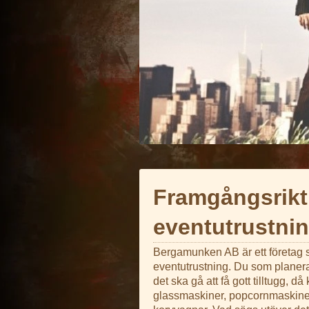
Framgångsrikt
eventutrustni
Bergamunken AB är ett företag so
eventutrustning. Du som planerar 
det ska gå att få gott tilltugg, då
glassmaskiner, popcornmaskine