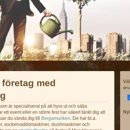
 företag med
Väl
dri
ng
m är specialiserat på att hyra ut och sälja
Ny
ett event eller en större fest har säkert tänkt dig att
 kan du vända dig till
Bergamunken
. De har bl.a.
r, sockervaddsmaskiner, slushmaskiner och