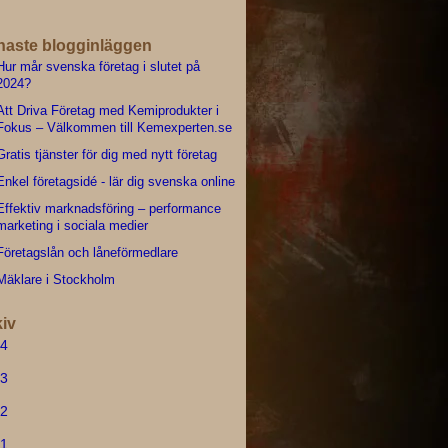
naste blogginläggen
Hur mår svenska företag i slutet på
2024?
Att Driva Företag med Kemiprodukter i
Fokus – Välkommen till Kemexperten.se
Gratis tjänster för dig med nytt företag
Enkel företagsidé - lär dig svenska online
Effektiv marknadsföring – performance
marketing i sociala medier
Företagslån och låneförmedlare
Mäklare i Stockholm
iv
4
3
2
1