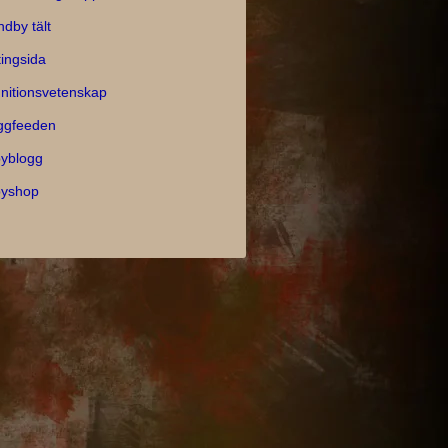
ndby tält
tingsida
nitionsvetenskap
ggfeeden
yblogg
yshop