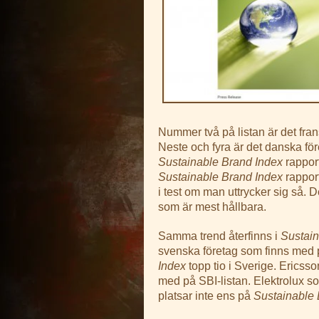
Nummer två på listan är det fran
Neste och fyra är det danska före
Sustainable Brand Index
rapport
Sustainable Brand Index
rapport
i test om man uttrycker sig så. 
som är mest hållbara.
Samma trend återfinns i
Sustain
svenska företag som finns med 
Index
topp tio i Sverige. Ericsso
med på SBI-listan. Elektrolux s
platsar inte ens på
Sustainable 