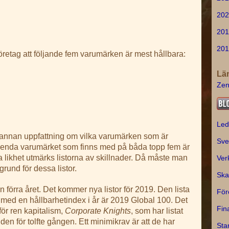
202
201
201
etag att följande fem varumärken är mest hållbara:
Lä
Zen
Led
n annan uppfattning om vilka varumärken som är
Sve
t enda varumärket som finns med på båda topp fem är
 likhet utmärks listorna av skillnader. Då måste man
Ver
grund för dessa listor.
Ska
 förra året. Det kommer nya listor för 2019. Den lista
För
t med en hållbarhetindex i år är 2019 Global 100. Det
Fin
för ren kapitalism,
Corporate Knights
, som har listat
den för tolfte gången. Ett minimikrav är att de har
Sta