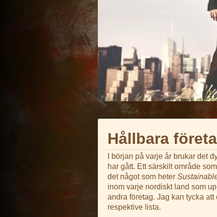
Hållbara föret
I början på varje år brukar det 
har gått. Ett särskilt område som
det något som heter
Sustainabl
inom varje nordiskt land som up
andra företag. Jag kan tycka att 
respektive lista.