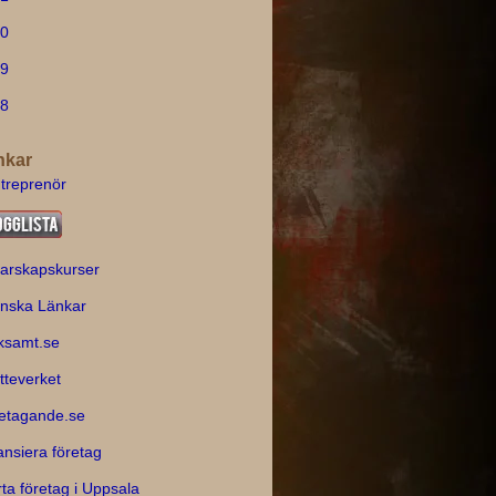
0
9
8
nkar
treprenör
arskapskurser
nska Länkar
ksamt.se
tteverket
etagande.se
ansiera företag
rta företag i Uppsala