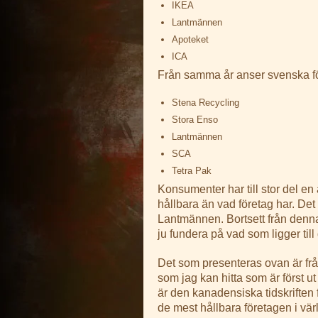
IKEA
Lantmännen
Apoteket
ICA
Från samma år anser svenska för
Stena Recycling
Stora Enso
Lantmännen
SCA
Tetra Pak
Konsumenter har till stor del e
hållbara än vad företag har. De
Lantmännen. Bortsett från denna
ju fundera på vad som ligger till 
Det som presenteras ovan är från
som jag kan hitta som är först u
är den kanadensiska tidskriften 
de mest hållbara företagen i värl