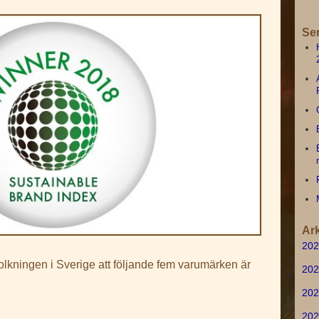
Se
Ark
202
olkningen i Sverige att följande fem varumärken är
202
202
202