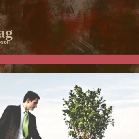
ag
osofi