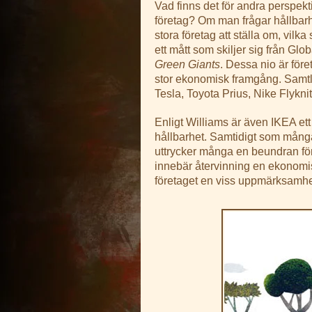
Vad finns det för andra perspek
företag? Om man frågar hållbar
stora företag att ställa om, vilk
ett mått som skiljer sig från Glo
Green Giants
. Dessa nio är före
stor ekonomisk framgång. Samtl
Tesla, Toyota Prius, Nike Flykni
Enligt Williams är även IKEA ett
hållbarhet. Samtidigt som många
uttrycker många en beundran för 
innebär återvinning en ekonomis
företaget en viss uppmärksamhe