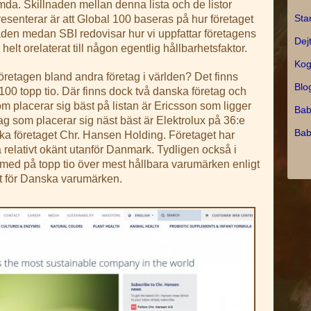
ömda. Skillnaden mellan denna lista och de listor
Sta
esenterar är att Global 100 baseras på hur företaget
råden medan SBI redovisar hur vi uppfattar företagens
Dej
lt orelaterat till någon egentlig hållbarhetsfaktor.
Kog
öretagen bland andra företag i världen? Det finns
Blo
100 topp tio. Där finns dock två danska företag och
om placerar sig bäst på listan är Ericsson som ligger
Bab
ag som placerar sig näst bäst är Elektrolux på 36:e
Bab
ska företaget Chr. Hansen Holding. Företaget har
relativt okänt utanför Danmark. Tydligen också i
 med på topp tio över mest hållbara varumärken enligt
t för Danska varumärken.