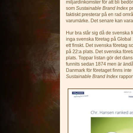
miljardinkomster för att bli bed
som
Sustainable Brand Index
pr
faktiskt presterar på en rad om
varumärke. Det senare kan vara he
Hur bra står sig då de svenska f
inga svenska företag på Global 
ett finskt. Det svenska företag s
på 22:a plats. Det svenska föret
plats. Toppar listan gör det dan
funnits sedan 1874 men är ändå 
Danmark för företaget finns inte
Sustainable Brand Index
rappor