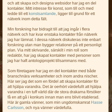
och att skapa och designa websidor har jag en del
kontakter. Mitt intresse för konst, som till och med
ledde till ett
konstsamlande
, ligger till grund för ett
nätverk inom detta fält.
Min forskning har bidragit till att jag ingår i flera
nätverk och har kvar enstaka kontakter från nätverk
jag har lämnat. I dessa nätverk diskuteras inte enbart
forskning utan man bygger relationer på ett personligt
plan. Via mitt skrivande, särskilt i min roll som
redaktör, har jag skapat kontakter med personer som
jag har haft antologiprojekt tillsammans med.
Som företagare har jag en del kontakter med både
branschnära verksamheter och inom andra nischer.
Här ser jag det som en fördel att skapa kontakter för
att hjälpa varandra. Det är oerhört värdefullt att hjälpa
varandra i en tuff värld där de stora drakarna försöker
få en att gå i konkurs innan man ens blivit etablerad.
Här är gamla vänner, som min ungdomskamrat
Hasse
Carlsson
, och nya vänner värdefulla.