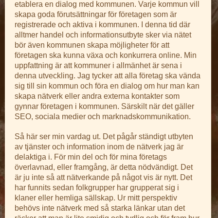
etablera en dialog med kommunen. Varje kommun vill
skapa goda förutsättningar för företagen som är
registrerade och aktiva i kommunen. I denna tid där
alltmer handel och informationsutbyte sker via nätet
bör även kommunen skapa möjligheter för att
företagen ska kunna växa och konkurrera online. Min
uppfattning är att kommuner i allmänhet är sena i
denna utveckling. Jag tycker att alla företag ska vända
sig till sin kommun och föra en dialog om hur man kan
skapa nätverk eller andra externa kontakter som
gynnar företagen i kommunen. Särskilt när det gäller
SEO, sociala medier och marknadskommunikation.
Så här ser min vardag ut. Det pågår ständigt utbyten
av tjänster och information inom de nätverk jag är
delaktiga i. För min del och för mina företags
överlavnad, eller framgång, är detta nödvändigt. Det
är ju inte så att nätverkande på något vis är nytt. Det
har funnits sedan folkgrupper har grupperat sig i
klaner eller hemliga sällskap. Ur mitt perspektiv
behövs inte nätverk med så starka länkar utan det