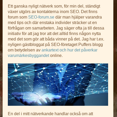
Ett ganska nyligt nätverk som, för min del, ständigt
växer utgörs av kontakterna inom SEO. Det finns
forum som
SEO-forum.se
där man hjälper varandra
med tips och där enstaka individer sträcker ut en
förfrågan om samarbeten. Jag säger ofta ja till dessa
initiativ för att jag tror att det alltid finns någon nytta
med det som gör att båda vinner på det. Jag har t.ex.
nyligen gästbloggat på SEO-företaget Puffers blogg
om betydelsen av
ankartext och hur det påverkar
varumärkesbyggandet
online.
En del i mitt nätverkande handlar också om att