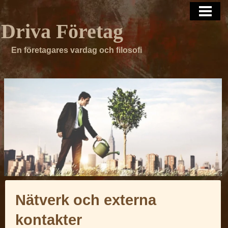
HEM
Driva Företag
OM MIG
En företagares vardag och filosofi
KONTAKT
Nätverk och externa
kontakter