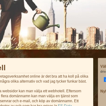
ll
Väl
dri
retagsverksamhet online är det bra att ha koll på olika
ågra olika alternativ och vad jag tycker funkar bäst.
 websidor kan man välja ett webhotell. Eftersom
Ny
r flera domännamn kan man välja en tjänst som
 servrar och e-mail, och köp av domännamn. Ett
nheter av och som har bra priser är
FS Data
.