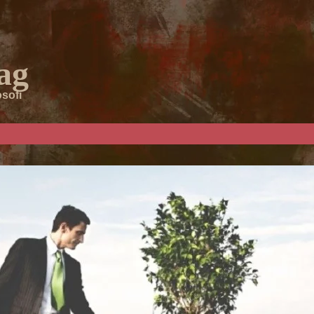
ag
osofi