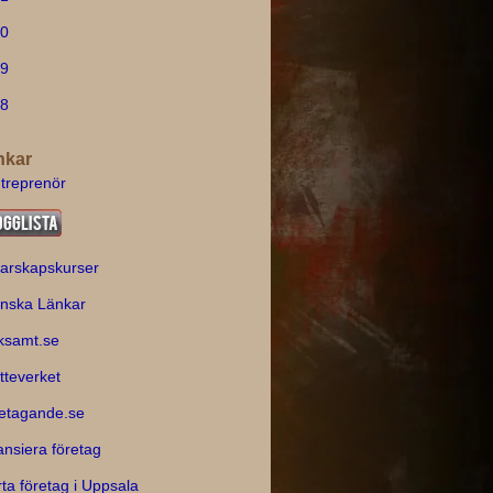
0
9
8
nkar
treprenör
arskapskurser
nska Länkar
ksamt.se
tteverket
etagande.se
ansiera företag
rta företag i Uppsala