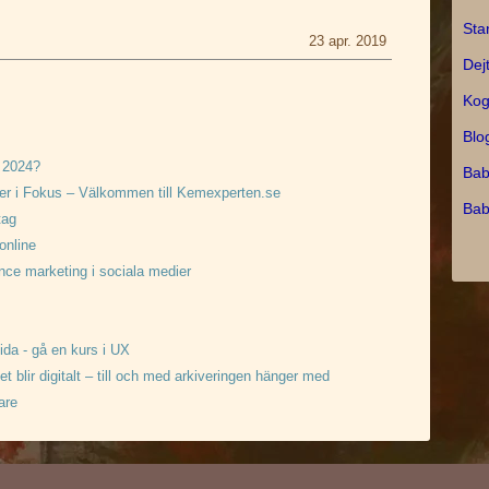
Sta
23 apr. 2019
Dej
Kog
Blo
å 2024?
Bab
er i Fokus – Välkommen till Kemexperten.se
Bab
tag
online
nce marketing i sociala medier
da - gå en kurs i UX
et blir digitalt – till och med arkiveringen hänger med
are