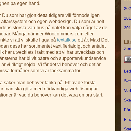
ignen på egen hand.
202
Du som har gjort detta tidigare vill förmodeligen
201
at affärssystem och egen webdesign. Du som är helt
rdens största varuhus på nätet kan välja något av de
201
bshopar. Många nämner Woocommers.com eller
kte vi att vi skulle ligga på
textalk.se
ett år. Max! Det
Lä
dan dess har sortimentet växt flerfaldigt och antalet
Zen
 har utvecklats i takt med att vi har utvecklats och
 Tjänsterna har blivit bättre och supporten/kundservice
 är vi riktigt nöjda. Vi får det vi behöver och det är
vissa förmåner som vi är tacksamma för.
Led
Sve
ga saker man behöver tänka på. Ett av de första
hur man ska göra med nödvändiga weblösningar.
Ver
oner är vad du behöver kan det vara en bra start.
Ska
För
Fin
Sta