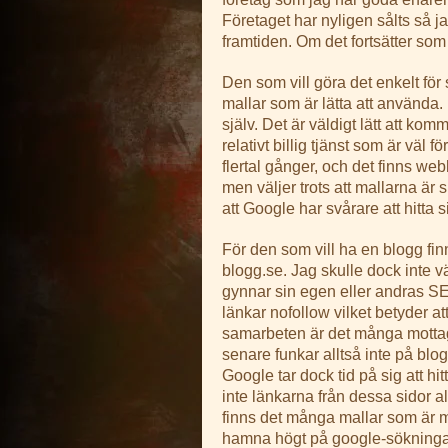
Företaget har nyligen sålts så ja
framtiden. Om det fortsätter som 
Den som vill göra det enkelt för
mallar som är lätta att använda.
själv. Det är väldigt lätt att k
relativt billig tjänst som är väl
flertal gånger, och det finns we
men väljer trots att mallarna är
att Google har svårare att hitta
För den som vill ha en blogg finn
blogg.se. Jag skulle dock inte v
gynnar sin egen eller andras SE
länkar nofollow vilket betyder at
samarbeten är det många mottaga
senare funkar alltså inte på blo
Google tar dock tid på sig att hi
inte länkarna från dessa sidor al
finns det många mallar som är mob
hamna högt på google-sökningar.