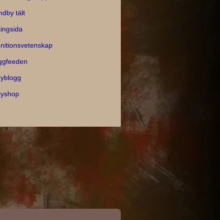
ndby tält
tingsida
nitionsvetenskap
ggfeeden
yblogg
yshop