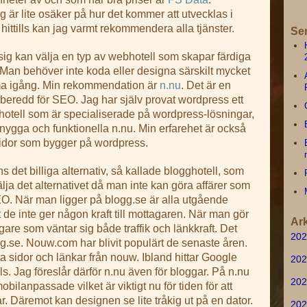
g är lite osäker på hur det kommer att utvecklas i
hittills kan jag varmt rekommendera alla tjänster.
Se
 sig kan välja en typ av webhotell som skapar färdiga
 Man behöver inte koda eller designa särskilt mycket
omma igång. Min rekommendation är
n.nu
. Det är en
 förberedd för SEO. Jag har själv provat wordpress ett
bhotell som är specialiserade på wordpress-lösningar,
 snygga och funktionella n.nu. Min erfarehet är också
 sidor som bygger på wordpress.
s det billiga alternativ, så kallade blogghotell, som
älja det alternativet då man inte kan göra affärer som
O. När man ligger på blogg.se är alla utgående
t de inte ger någon kraft till mottagaren. När man gör
Ark
re som väntar sig både traffik och länkkraft. Det
202
gg.se. Nouw.com har blivit populärt de senaste åren.
tta sidor och länkar från nouw. Ibland hittar Google
202
ls. Jag föreslår därför n.nu även för bloggar. På n.nu
202
ilanpassade vilket är viktigt nu för tiden för att
 Däremot kan designen se lite tråkig ut på en dator.
202