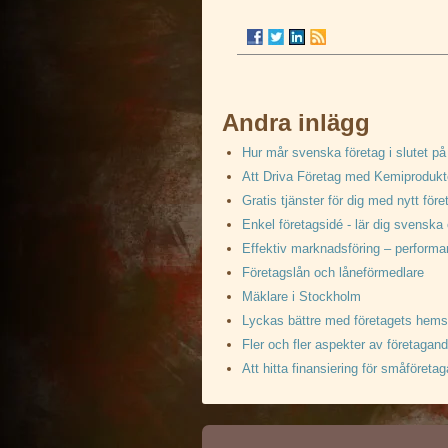
Andra inlägg
Hur mår svenska företag i slutet p
Att Driva Företag med Kemiprodukt
Gratis tjänster för dig med nytt före
Enkel företagsidé - lär dig svenska 
Effektiv marknadsföring – performa
Företagslån och låneförmedlare
Mäklare i Stockholm
Lyckas bättre med företagets hemsi
Fler och fler aspekter av företagand
Att hitta finansiering för småföretag