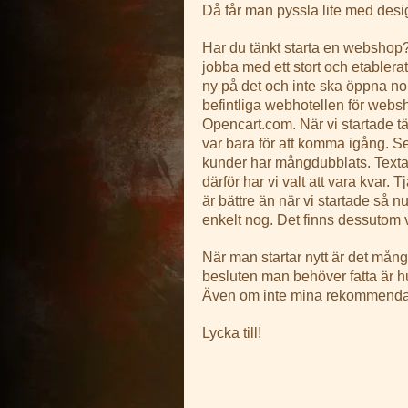
Då får man pyssla lite med des
Har du tänkt starta en webshop? 
jobba med ett stort och etabler
ny på det och inte ska öppna no
befintliga webhotellen för we
Opencart.com. När vi startade tän
var bara för att komma igång. Se
kunder har mångdubblats. Textalk
därför har vi valt att vara kvar.
är bättre än när vi startade så nu
enkelt nog. Det finns dessutom 
När man startar nytt är det mån
besluten man behöver fatta är 
Även om inte mina rekommendati
Lycka till!