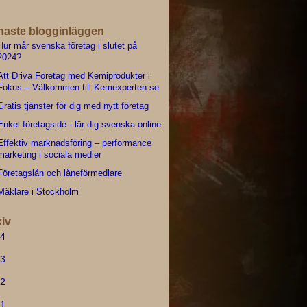
naste blogginläggen
Hur mår svenska företag i slutet på
2024?
Att Driva Företag med Kemiprodukter i
Fokus – Välkommen till Kemexperten.se
Gratis tjänster för dig med nytt företag
Enkel företagsidé - lär dig svenska online
Effektiv marknadsföring – performance
marketing i sociala medier
Företagslån och låneförmedlare
Mäklare i Stockholm
iv
4
3
2
1