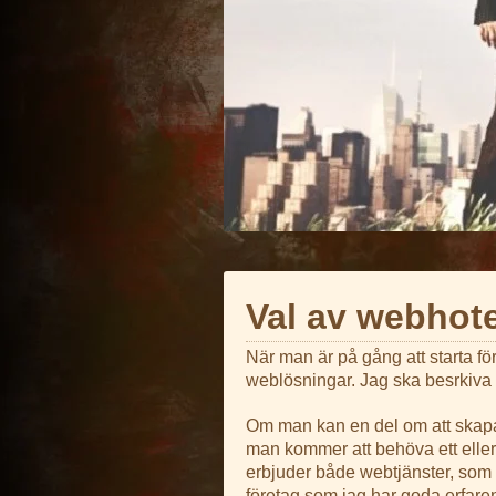
Val av webhote
När man är på gång att starta fö
weblösningar. Jag ska besrkiva n
Om man kan en del om att skapa
man kommer att behöva ett elle
erbjuder både webtjänster, som
företag som jag har goda erfare